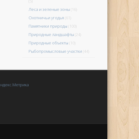
(5)
Леса и зеленые зоны
(16)
Охотничьи угодья
(61)
Памятники природы
(100)
Природные ландшафты
(24)
Природные объекты
(10)
Рыбопромысловые участки
(44)