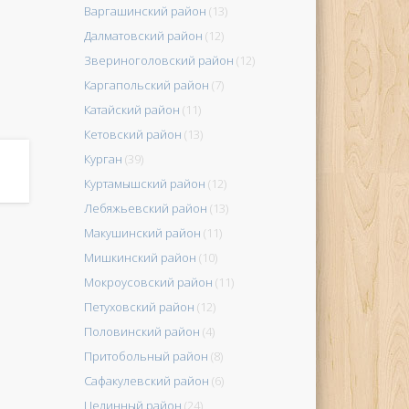
Варгашинский район
(13)
Далматовский район
(12)
Звериноголовский район
(12)
Каргапольский район
(7)
Катайский район
(11)
Кетовский район
(13)
Курган
(39)
Куртамышский район
(12)
Лебяжьевский район
(13)
Макушинский район
(11)
Мишкинский район
(10)
Мокроусовский район
(11)
Петуховский район
(12)
Половинский район
(4)
Притобольный район
(8)
Сафакулевский район
(6)
Целинный район
(24)