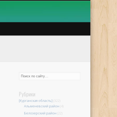
Рубрики
[Курганская область]
(322)
Альменевский район
(4)
Белозерский район
(22)