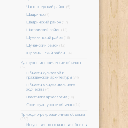
Частоозерский район
(5)
Шадринск
(7)
Шадринский район
(17)
Шатровский район
(12)
Шумихинский район
(16)
Щучанский район
(12)
Юргамышский район
(14)
Культурно-исторические объекты
(62)
Объекты культовой и
гражданской архитектуры
(34)
Объекты монументального
зодчества
(4)
Памятники археологии
(10)
Социокультурные объекты
(14)
Природно-рекреационные объекты
(260)
Искусственно созданные объекты