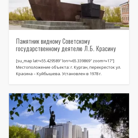
Памятник видному Советскому
государственному деятелю Л.Б. Красину
[su_map lat=»55.429589″ lon=»65.339869″ zoom=»17″]
Местоположение объекта: г. Курган, перекресток ул.
Красина – Куйбышева. Установлен в 1978 г.