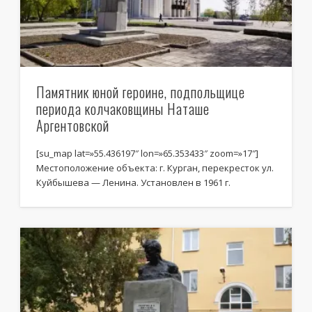
Памятник юной героине, подпольщице
периода колчаковщины Наташе
Аргентовской
[su_map lat=»55.436197″ lon=»65.353433″ zoom=»17″]
Местоположение объекта: г. Курган, перекресток ул.
Куйбышева — Ленина. Установлен в 1961 г.