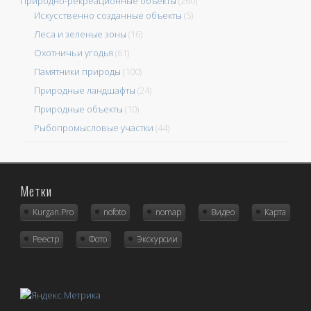
Природно-рекреационные объекты
(260)
Искусственно созданные объекты
(5)
Леса и зеленые зоны
(16)
Охотничьи угодья
(61)
Памятники природы
(100)
Природные ландшафты
(24)
Природные объекты
(10)
Рыбопромысловые участки
(44)
Метки
Kurgan.Pro
nofoto
nomap
Видео
Карта
Реестр
Фото
Экскурсии