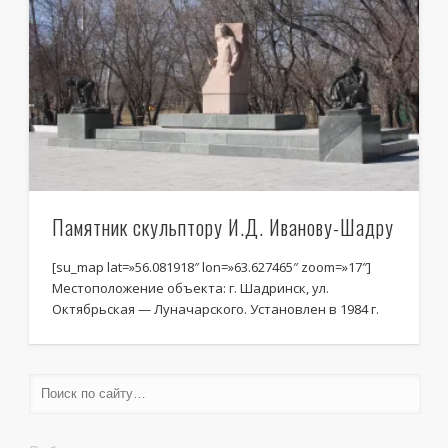
Памятник скульптору И.Д. Иванову-Шадру
[su_map lat=»56.081918″ lon=»63.627465″ zoom=»17″]
Местоположение объекта: г. Шадринск, ул.
Октябрьская — Луначарского. Установлен в 1984 г.