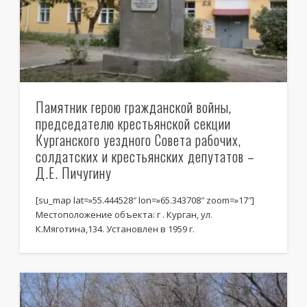
Памятник герою гражданской войны,
председателю крестьянской секции
Курганского уездного Совета рабочих,
солдатских и крестьянских депутатов –
Д.Е. Пичугину
[su_map lat=»55.444528″ lon=»65.343708″ zoom=»17″]
Местоположение объекта: г . Курган, ул.
К.Мяготина,134. Установлен в 1959 г.